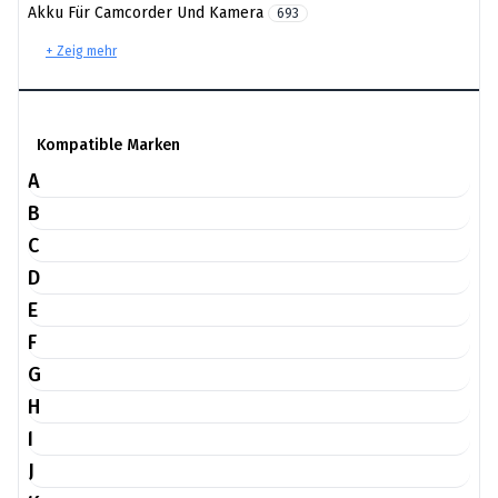
Akku Für Camcorder Und Kamera
693
+ Zeig mehr
Kompatible Marken
A
B
C
D
E
F
G
H
I
J