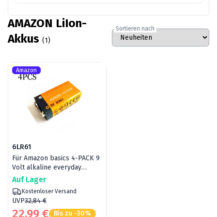
AMAZON LiIon-
Sortieren nach
Akkus
(1)
Amazon
6LR61
Für Amazon basics 4-PACK 9
Volt alkaline everyday
Smoke Detectors
Auf Lager
Kostenloser Versand
UVP
32,84 €
22,99 €
Bis zu -30%