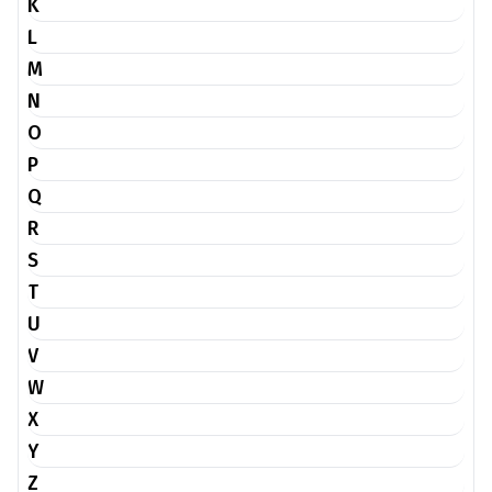
K
L
M
N
O
P
Q
R
S
T
U
V
W
X
Y
Z