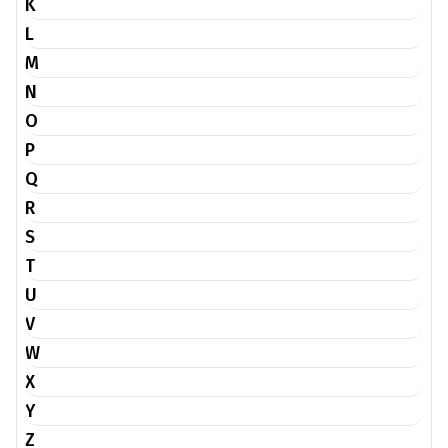
K
L
M
N
O
P
Q
R
S
T
U
V
W
X
Y
Z