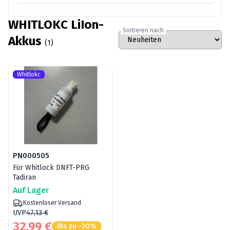
WHITLOKC LiIon-
Sortieren nach
Akkus
(1)
Whitlokc
PN000505
Für Whitlock DNFT-PRG
Tadiran
Auf Lager
Kostenloser Versand
UVP
47,13 €
32,99 €
Bis zu -30%