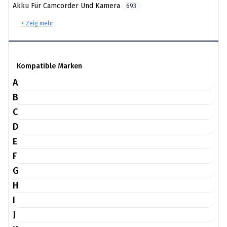
Akku Für Camcorder Und Kamera
693
+ Zeig mehr
Kompatible Marken
A
B
C
D
E
F
G
H
I
J