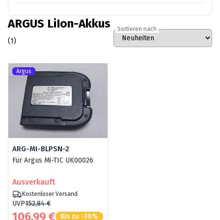
ARGUS LiIon-Akkus
Sortieren nach
(1)
Argus
ARG-MI-BLPSN-2
Für Argus Mi-TIC UK00026
Ausverkauft
Kostenloser Versand
UVP
152,84 €
106,99 €
Bis zu -30%