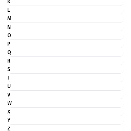
K
L
M
N
O
P
Q
R
S
T
U
V
W
X
Y
Z