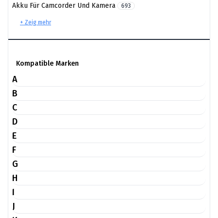
Akku Für Camcorder Und Kamera
693
+ Zeig mehr
Kompatible Marken
A
B
C
D
E
F
G
H
I
J