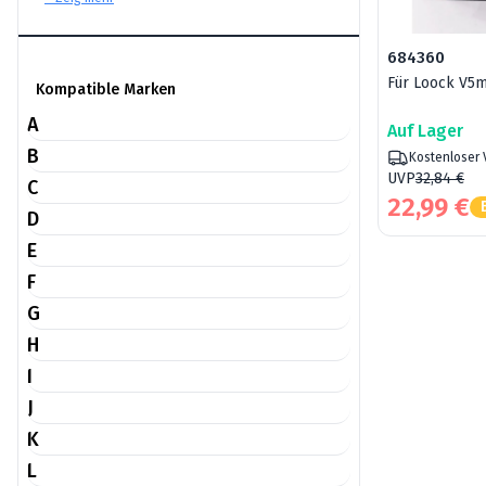
684360
Für Loock V5m
Kompatible Marken
A
Auf Lager
B
Kostenloser
UVP
32,84 €
C
22,99 €
D
E
F
G
H
I
J
K
L