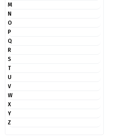
M
N
O
P
Q
R
S
T
U
V
W
X
Y
Z