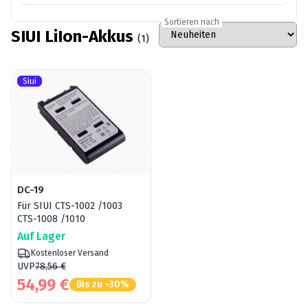
Sortieren nach
SIUI LiIon-Akkus
(1)
Siui
DC-19
Für SIUI CTS-1002 /1003
CTS-1008 /1010
Auf Lager
Kostenloser Versand
UVP
78,56 €
54,99 €
Bis zu -30%