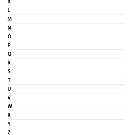
K
L
M
N
O
P
Q
R
S
T
U
V
W
X
Y
Z