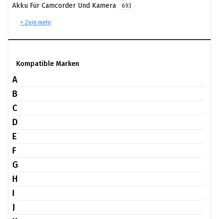
Akku Für Camcorder Und Kamera
693
+ Zeig mehr
Kompatible Marken
A
B
C
D
E
F
G
H
I
J