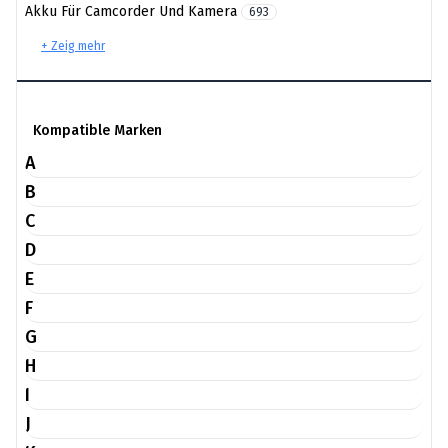
Akku Für Camcorder Und Kamera
693
+ Zeig mehr
Kompatible Marken
A
B
C
D
E
F
G
H
I
J