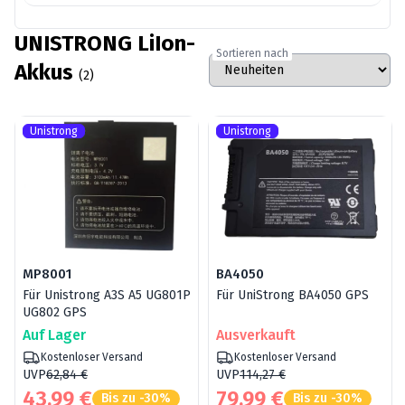
UNISTRONG LiIon-
Sortieren nach
Akkus
(2)
Unistrong
Unistrong
MP8001
BA4050
Für Unistrong A3S A5 UG801P
Für UniStrong BA4050 GPS
UG802 GPS
Auf Lager
Ausverkauft
Kostenloser Versand
Kostenloser Versand
UVP
62,84 €
UVP
114,27 €
43,99 €
79,99 €
Bis zu -30%
Bis zu -30%