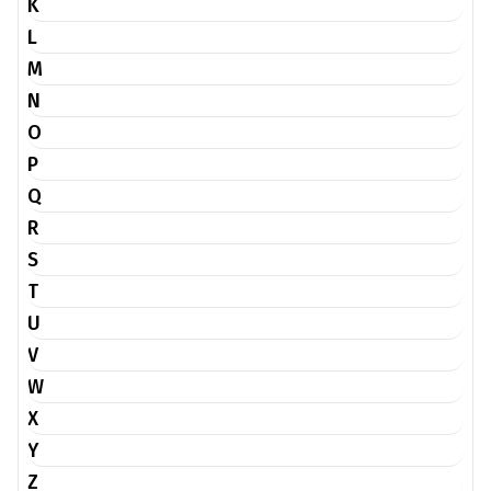
K
L
M
N
O
P
Q
R
S
T
U
V
W
X
Y
Z