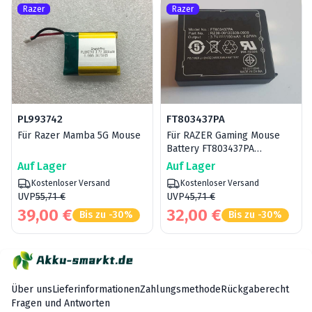
Razer
Razer
PL993742
FT803437PA
Für Razer Mamba 5G Mouse
Für RAZER Gaming Mouse
Battery FT803437PA
LP083442A RZ30-00120300-
Auf Lager
Auf Lager
0000
Kostenloser Versand
Kostenloser Versand
UVP
55,71 €
UVP
45,71 €
39,00 €
32,00 €
Bis zu -30%
Bis zu -30%
Über uns
Lieferinformationen
Zahlungsmethode
Rückgaberecht
Fragen und Antworten