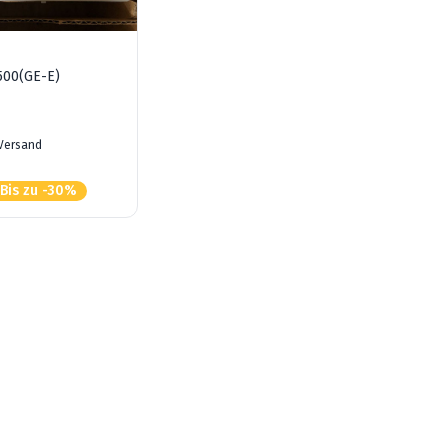
500(GE-E)
 Versand
Bis zu -30%