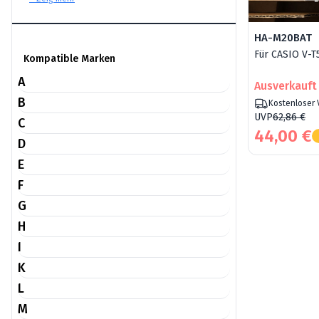
HA-M20BAT
Für CASIO V-T
Kompatible Marken
A
Ausverkauft
B
Kostenloser
UVP
62,86 €
C
44,00 €
D
E
F
G
H
I
K
L
M