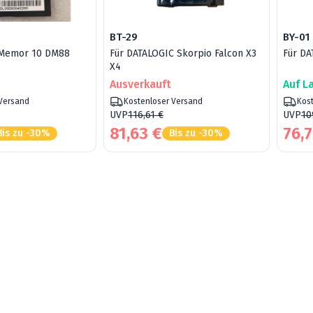
BT-29
BY-01
Für DATALOGIC Skorpio Falcon X3
Für DA
c Memor 10 DM88
X4
Ausverkauft
Auf L
Kostenloser Versand
Kos
 Versand
UVP
116,61 €
UVP
10
81,63 €
76,7
Bis zu -30%
Bis zu -30%