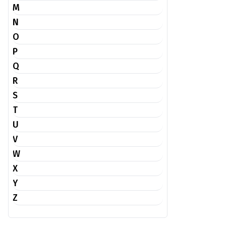
M
N
O
P
Q
R
S
T
U
V
W
X
Y
Z