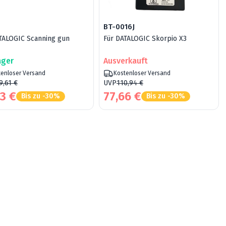
BT-0016J
TALOGIC Scanning gun
Für DATALOGIC Skorpio X3
ager
Ausverkauft
tenloser Versand
Kostenloser Versand
9,61 €
UVP
110,94 €
3 €
77,66 €
Bis zu -30%
Bis zu -30%