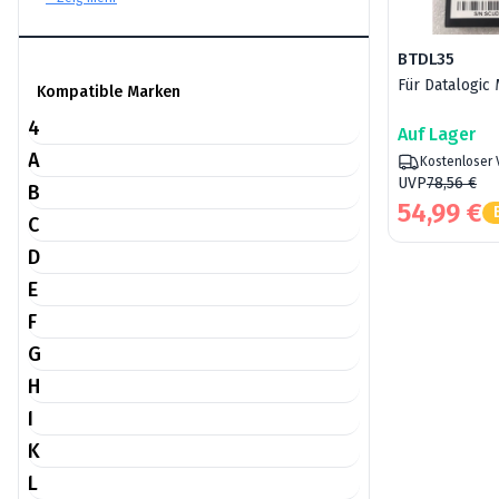
BTDL35
Für Datalogi
Kompatible Marken
4
Auf Lager
A
Kostenloser
UVP
78,56 €
B
54,99 €
C
D
E
F
G
H
I
K
L