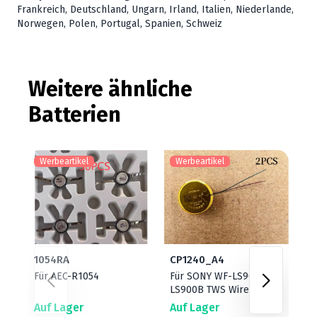
Frankreich, Deutschland, Ungarn, Irland, Italien, Niederlande,
Norwegen, Polen, Portugal, Spanien, Schweiz
Weitere ähnliche
Batterien
Werbeartikel
Werbeartikel
W
1054RA
CP1240_A4
CP
Für AEC-R1054
Für SONY WF-LS900N
Fü
LS900B TWS Wireless
WF
Earphone
10
Auf Lager
Auf Lager
Au