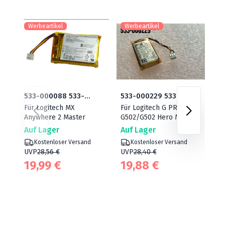
Werbeartikel
Werbeartikel
W
533-000088 533-
533-000229 533-
65
Für Logitech MX
Für Logitech G PRO /
Fü
000121 AHB303450
000151
Anywhere 2 Master
G502/G502 Hero Mouse
An
Auf Lager
Auf Lager
Au
Kostenloser Versand
Kostenloser Versand
UVP
28,56 €
UVP
28,40 €
U
19,99 €
19,88 €
2