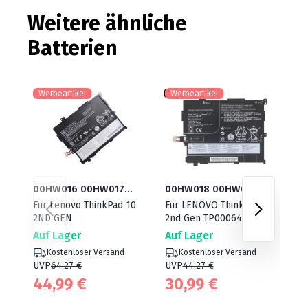
Weitere ähnliche
Batterien
Werbeartikel
Werbeartikel
W
00HW016 00HW017
00HW018 00HW017
1I
Für Lenovo ThinkPad 10
Für LENOVO ThinkPad 10
Fü
00HW018 00HW019
00HW016
H
2ND GEN
2nd Gen TP00064B
A4
SB10F46454
Auf Lager
Auf Lager
Au
SB10F46455
Kostenloser Versand
Kostenloser Versand
SB10F46456
UVP
64,27 €
UVP
44,27 €
U
44,99 €
30,99 €
3
SB10F46457
4ICP5/56/120