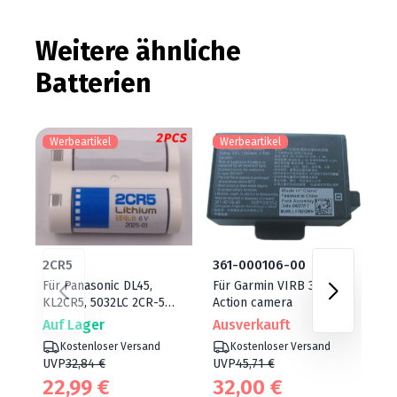
Weitere ähnliche
Batterien
Werbeartikel
Werbeartikel
W
2CR5
361-000106-00
36
Für Panasonic DL45,
Für Garmin VIRB 360
Fü
KL2CR5, 5032LC 2CR-5W
Action camera
Vi
2CP3845
Ca
Auf Lager
Ausverkauft
Au
Kostenloser Versand
Kostenloser Versand
UVP
32,84 €
UVP
45,71 €
U
22,99 €
32,00 €
2